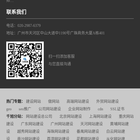
师…
联系我们
电话：020-2987-6379
地址：广州市天河区中山大道中1190号广珠商务大厦A栋401
扫一扫添加客服
与您直接沟通
热门专题：
建设网站
做网站
高端网站建设
外贸网站建设
geo
seo推广
公司网站建设
企业网站制作
cdn
SSL证书
千旭分站：
网站建设总公司
北京网站建设
上海网站建设
重庆网站
建设
广东网站建设
广州网站建设
天河网站建设
黄埔网站建
设
越秀网站建设
海珠网站建设
番禺网站建设
白云网站建
设
南沙网站建设
荔湾网站建设
花都网站建设
从化网站建