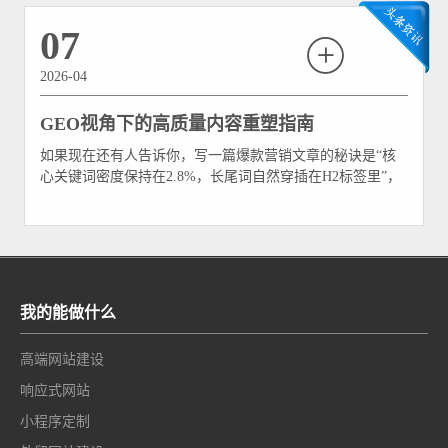
07
2026-04
GEO视角下的高质量内容重塑指南
如果现在还有人告诉你，写一篇爆款营销文章的秘诀是“核
心关键词密度保持在2.8%，长尾词自然穿插在H2标签里”，
你可以直接微笑着把这篇“古董教程”扔进回收站。 在以
ChatGPT、Perplexity为代表的生成式搜索引擎崛起之前，这
套基于“字符串匹配”的SEO玩法确实风光无限。但在
GEO（生成式引擎优化）时代
我的能做什么
高端网站建设
响应式网站
小程序定制