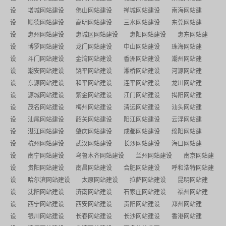
设
增城网站建设
佛山网站建设
禅城网站建设
南海网站建
设
顺德网站建设
高明网站建设
三水网站建设
东莞网站建
设
惠州网站建设
惠城区网站建设
惠阳网站建设
惠东网站建
设
博罗网站建设
龙门网站建设
中山网站建设
珠海网站建
设
斗门网站建设
金湾网站建设
香洲网站建设
潮州网站建
设
潮安网站建设
饶平网站建设
湘桥网站建设
河源网站建
设
东源网站建设
和平网站建设
连平网站建设
龙川网站建
设
源城网站建设
紫金网站建设
江门网站建设
揭阳网站建
设
茂名网站建设
梅州网站建设
清远网站建设
汕头网站建
设
汕尾网站建设
韶关网站建设
阳江网站建设
云浮网站建
设
湛江网站建设
肇庆网站建设
成都网站建设
绵阳网站建
设
杭州网站建设
武汉网站建设
长沙网站建设
海口网站建
设
南宁网站建设
乌鲁木齐网站建设
兰州网站建设
南京网站建
设
贵阳网站建设
南昌网站建设
合肥网站建设
呼和浩特网站建
设
哈尔滨网站建设
太原网站建设
拉萨网站建设
昆明网站建
设
沈阳网站建设
济南网站建设
石家庄网站建设
福州网站建
设
西宁网站建设
西安网站建设
贵阳网站建设
郑州网站建
设
银川网站建设
长春网站建设
长沙网站建设
香港网站建