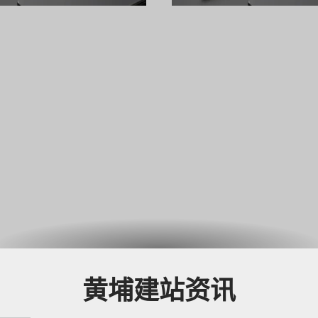
高端官方网站，确保网站不
品，用户获取信息的路径正
的产物，更是驱动业务增长
链接"，转向"直接获得答案
的战略资产。
味着： 企业网站的
黄埔建站资讯