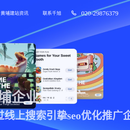
020-29876379
黄埔建站资讯
联系千旭
99%客户续费率）
服务