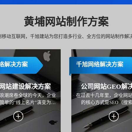
黄埔网站制作方案
C 到移动互联网，千旭建站为您打造多行业、全方位的网站制作解
络解决方案
千旭网络解决方案
网站建设解决方案
公司网站GEO解
浪潮席卷全球的今天，企业
在过去十几年里，企业网
简单的"线上名片"演变为品
的核心方式是SEO（搜
核心枢纽、市场营销的主阵
化）。但从2024年开始，
运营的关键载体。本方案旨
的变化正在发生——用户不
业规划并构建一个集品牌展
索"，而是开始"询问AI"。 从 
营销、线索转化与用户服务
到 Google Gemini，再到